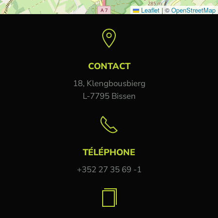
Leaflet
|
©
OpenStreetMap
CONTACT
18, Klengbousbierg
L-7795 Bissen
TÉLÉPHONE
+352 27 35 69 -1