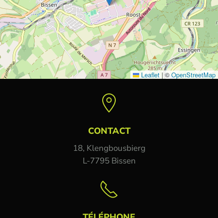
Leaflet
|
©
OpenStreetMap
CONTACT
18, Klengbousbierg
L-7795 Bissen
TÉLÉPHONE