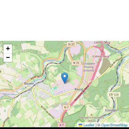
+
−
Leaflet
|
©
OpenStreetMap