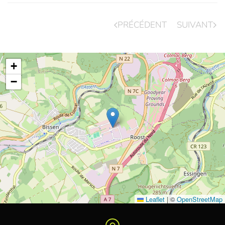
PRÉCÉDENT
SUIVANT
+
−
Leaflet
|
©
OpenStreetMap