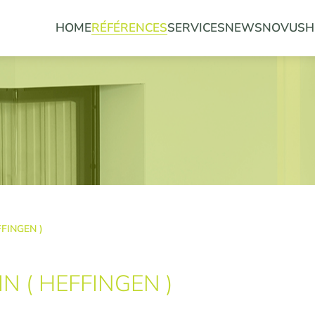
HOME
RÉFÉRENCES
SERVICES
NEWS
NOVUS
H
FINGEN )
N ( HEFFINGEN )